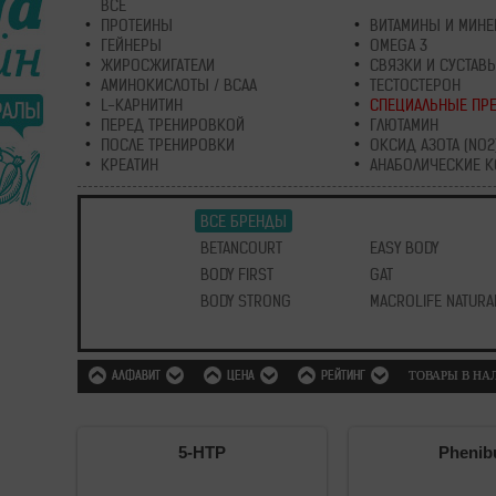
ВСЕ
ПРОТЕИНЫ
ВИТАМИНЫ И МИН
ГЕЙНЕРЫ
OMEGA 3
ЖИРОСЖИГАТЕЛИ
СВЯЗКИ И СУСТАВ
АМИНОКИСЛОТЫ / BCAA
ТЕСТОСТЕРОН
L-КАРНИТИН
СПЕЦИАЛЬНЫЕ ПР
ПЕРЕД ТРЕНИРОВКОЙ
ГЛЮТАМИН
ПОСЛЕ ТРЕНИРОВКИ
ОКСИД АЗОТА (NO2
КРЕАТИН
АНАБОЛИЧЕСКИЕ 
ВСЕ БРЕНДЫ
BETANCOURT
EASY BODY
BODY FIRST
GAT
BODY STRONG
MACROLIFE NATURA
АЛФАВИТ
ЦЕНА
РЕЙТИНГ
ТОВАРЫ В Н
5-HTP
Phenib