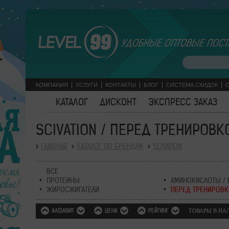
УДОБНЫЕ ОПТОВЫЕ ПОСТ
КОМПАНИЯ
УСЛУГИ
КОНТАКТЫ
БЛОГ
СИСТЕМА СКИДОК
КАТАЛОГ
ДИСКОНТ
ЭКСПРЕСС ЗАКАЗ
SCIVATION / ПЕРЕД ТРЕНИРОВК
ГЛАВНАЯ
КАТАЛОГ ПО БРЕНДАМ
SCIVATION
ВСЕ
ПРОТЕИНЫ
АМИНОКИСЛОТЫ / 
ЖИРОСЖИГАТЕЛИ
ПЕРЕД ТРЕНИРОВ
АЛФАВИТ
ЦЕНА
РЕЙТИНГ
ТОВАРЫ В Н