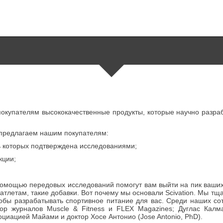
покупателям высококачественные продукты, которые научно разра
предлагаем нашим покупателям:
ь которых подтверждена исследованиями;
кции;
омощью передовых исследований помогут вам выйти на пик ваших 
атлетам, такие добавки. Вот почему мы основали Scivation. Мы тщ
тобы разрабатывать спортивное питание для вас. Среди наших со
ктор журналов Muscle & Fitness и FLEX Magazines; Дуглас Калм
иацией Майами и доктор Хосе Антонио (Jose Antonio, PhD).