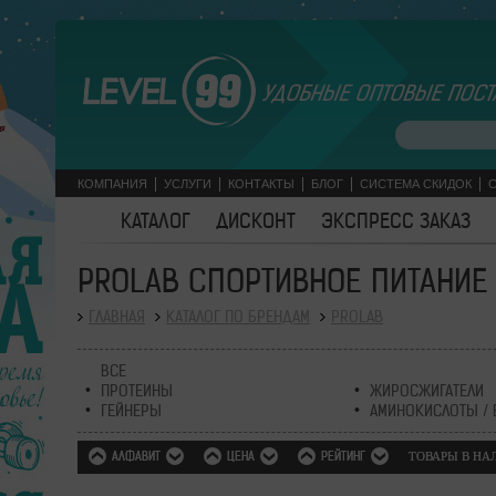
УДОБНЫЕ ОПТОВЫЕ ПОСТ
КОМПАНИЯ
УСЛУГИ
КОНТАКТЫ
БЛОГ
СИСТЕМА СКИДОК
КАТАЛОГ
ДИСКОНТ
ЭКСПРЕСС ЗАКАЗ
PROLAB СПОРТИВНОЕ ПИТАНИЕ |
ГЛАВНАЯ
КАТАЛОГ ПО БРЕНДАМ
PROLAB
ВСЕ
ПРОТЕИНЫ
ЖИРОСЖИГАТЕЛИ
ГЕЙНЕРЫ
АМИНОКИСЛОТЫ / 
АЛФАВИТ
ЦЕНА
РЕЙТИНГ
ТОВАРЫ В Н